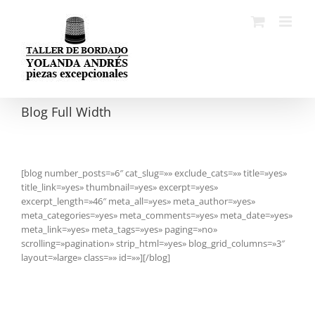
Skip
to
content
Blog Full Width
[blog number_posts=»6″ cat_slug=»» exclude_cats=»» title=»yes»
title_link=»yes» thumbnail=»yes» excerpt=»yes»
excerpt_length=»46″ meta_all=»yes» meta_author=»yes»
meta_categories=»yes» meta_comments=»yes» meta_date=»yes»
meta_link=»yes» meta_tags=»yes» paging=»no»
scrolling=»pagination» strip_html=»yes» blog_grid_columns=»3″
layout=»large» class=»» id=»»][/blog]