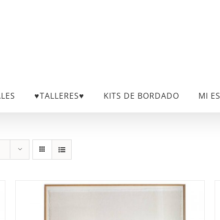
ALES
♥TALLERES♥
KITS DE BORDADO
MI E