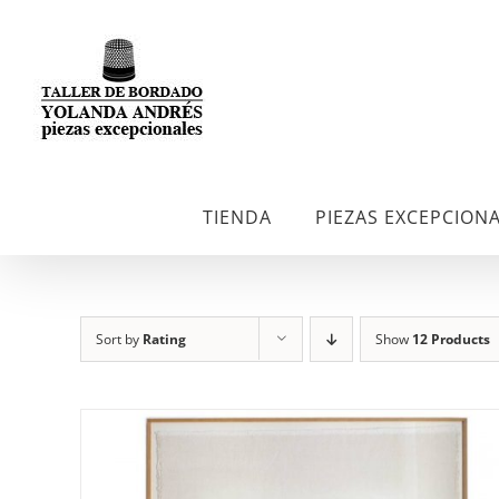
Skip
to
content
TIENDA
PIEZAS EXCEPCION
Sort by
Rating
Show
12 Products