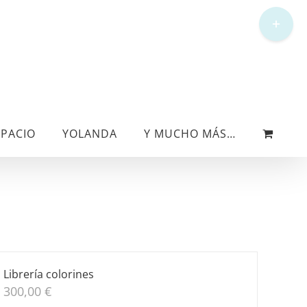
Toggle
Sliding
Bar
Area
SPACIO
YOLANDA
Y MUCHO MÁS…
Librería colorines
300,00
€