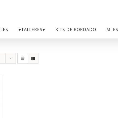
ALES
♥TALLERES♥
KITS DE BORDADO
MI E