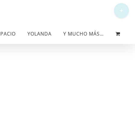
Toggle
Sliding
Bar
Area
SPACIO
YOLANDA
Y MUCHO MÁS…