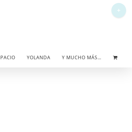
Toggle
Sliding
Bar
Area
SPACIO
YOLANDA
Y MUCHO MÁS…