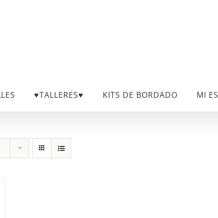
ALES
♥TALLERES♥
KITS DE BORDADO
MI E