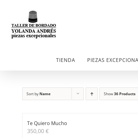
Skip
to
content
TIENDA
PIEZAS EXCEPCION
Sort by
Name
Show
36 Products
Te Quiero Mucho
350,00
€