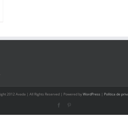
ight 2012 Avada | All Rights Reserved | Powered by
WordPress
|
Política de pri
Facebook
Pinterest