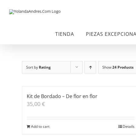
Skip
to
content
TIENDA
PIEZAS EXCEPCION
Sort by
Rating
Show
24 Products
Kit de Bordado – De flor en flor
35,00
€
Add to cart
Details