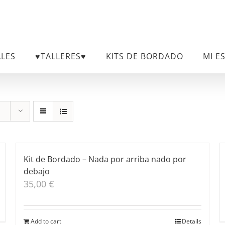
ALES
♥TALLERES♥
KITS DE BORDADO
MI E
Kit de Bordado – Nada por arriba nado por
debajo
35,00
€
Add to cart
Details