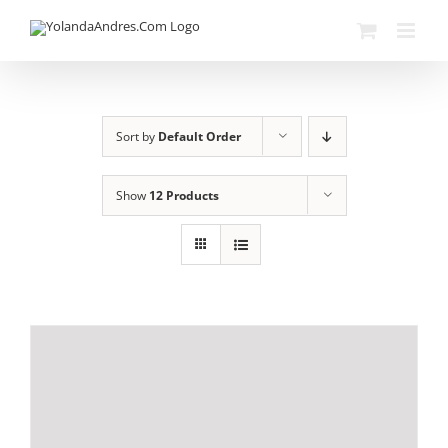
Skip
to
content
Sort by
Default Order
Show
12 Products