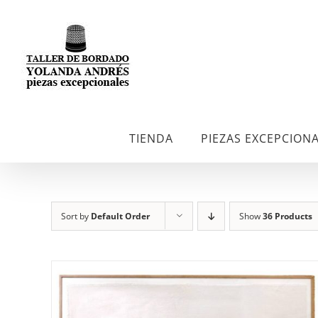
Skip
to
content
TIENDA
PIEZAS EXCEPCION
Sort by
Default Order
Show
36 Products