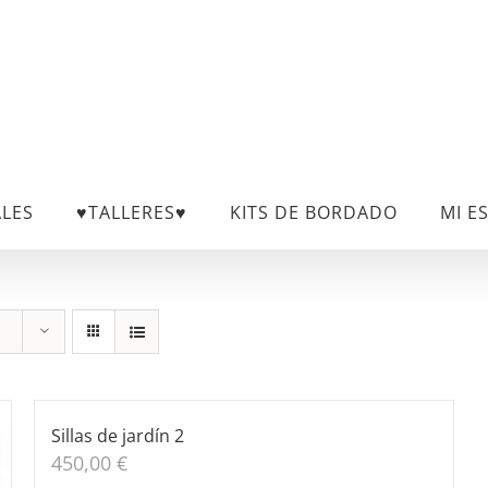
ALES
♥TALLERES♥
KITS DE BORDADO
MI E
Sillas de jardín 2
450,00
€