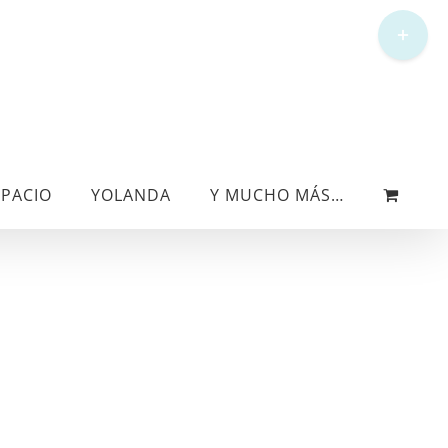
Toggle
Sliding
Bar
Area
SPACIO
YOLANDA
Y MUCHO MÁS…